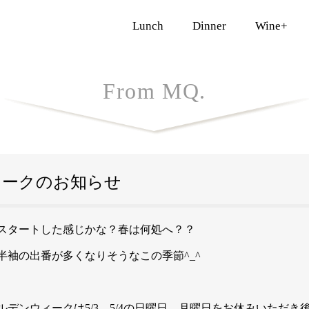
 もくれん | MOQLEN
Lunch
Dinner
Wine+
From MQ.
ィークのお知らせ
スタートした感じかな？春は何処へ？？
半袖の出番が多くなりそうなこの季節^_^
デンウィークは5/3、5/4の日曜日、月曜日をお休みいただき