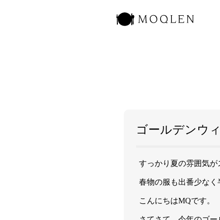
洋食
ゴールデンウ
すっかり夏の雰囲気が
春物の服も出番少なく
こんにちはMQです。
さてさて、今年のゴール