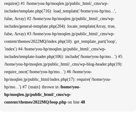
require() #1 /home/you-hp/moqlen.jp/public_html/_cms/wp-
includes/template.php(716): load_template('/home/you-hp/mo...',
false, Array) #2 /home/you-hp/moqlen.jp/public_html/_cms/wp-
includes/general-template.php(204): locate_template(Array, true,
false, Array) #3 /home/you-hp/moqlen.jp/public_html/_cms/wp-
content/themes/2022MQ/index.php(10): get_template_part('loop',
'index') #4 /home/you-hp/moqlen.jp/public_html/_cms/wp-
includes/template-loader.php(106): include('/home/you-hp/mo...') #5
/home/you-hp/moqlen.jp/public_html/_cms/wp-blog-header.php(19):
require_once('/home/you-hp/mo...') #6 /home/you-
hp/moqlen.jp/public_html/index.php(17): require('/home/you-
hp/mo...') #7 {main} thrown in
/home/you-
hp/moqlen.jp/public_html/_cms/wp-
content/themes/2022MQ/loop.php
on line
48